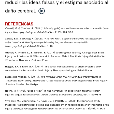
reducir las ideas falsas y el estigma asociado al
daño cerebral.
REFERENCIAS
Carroll, E. & Coetzer, R. (2011). Identity, grief, and self-awareness after traumatic brain
injury. Neuropsychological Rehabilitation
, 21(3), 289-305.
Dewar, B.K. & Gracey, F. (2006). “Am not was”: Cognitive-behavioural therapy for
adjustment and identity change following herpes simplex encephalitis.
Neuropsychological Rehabilitation
, 1-18.
Gracey, F., Prince, L., & Winson, R. (2017) Working with Identity Change after Brain
Injury. In R. Winson, B. Wilson and A. Bateman (Eds.)
The Brain Injury Rehabilitation
Workbook.
New York: Guilford Press
Hagger, B.F. & Riley, G.A. (2017). The social consequences of stigma-related self-
concealment after acquired brain injury. Neuropsychological Rehabilitation.
Lassaletta Atienza, A. (2019).
The Invisible Brain Injury: Cognitive Impairments in
Traumatic Brain Injury, Stroke and Other Acquired Brain Pathologies;After Brain Injury:
Survivor Stories.
Routledge.
Nochi, M. (1998). “Loss of self'” in the narratives of people with traumatic brain
injuries: a qualitative analysis.
Social Science & Medicine Journal,
46(7), 869-878.
Ylvisaker, M., Mcpherson, K., Kayes, N. & Pellett, E. (2008). Metaphoric identity
mapping: Facilitating goal setting and engagement in rehabilitation after traumatic brain
injury.
Neuropsychological Rehabilitation: An International Journal,
18(5-6), 713-741.