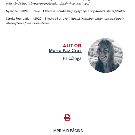
injury/individuals/types-of-brain-injury/brain-haemorrhage/
Synapse. (2020). Stroke - Effects of stroke.
https://synapse.org.au/fact-sheet/stroke/
StrokeFoundation. (2020). Effects of stroke.
https://strokefoundation.org.au/About-
Stroke/Learn/Effects-of-stroke
AUTOR
María Paz Cruz
Psicóloga
IMPRIMIR PÁGINA