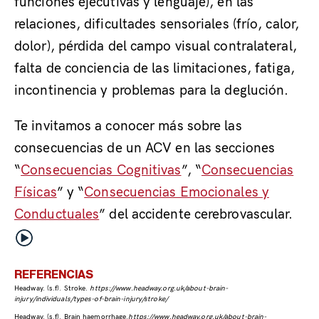
funciones ejecutivas y lenguaje), en las
relaciones, dificultades sensoriales (frío, calor,
dolor), pérdida del campo visual contralateral,
falta de conciencia de las limitaciones, fatiga,
incontinencia y problemas para la deglución.
Te invitamos a conocer más sobre las
consecuencias de un ACV en las secciones
“
Consecuencias Cognitivas
”, “
Consecuencias
Físicas
” y “
Consecuencias Emocionales y
Conductuales
” del accidente cerebrovascular.
REFERENCIAS
Headway. (s.f). Stroke.
https://www.headway.org.uk/about-brain-
injury/individuals/types-of-brain-injury/stroke/
Headway. (s.f). Brain haemorrhage.
https://www.headway.org.uk/about-brain-