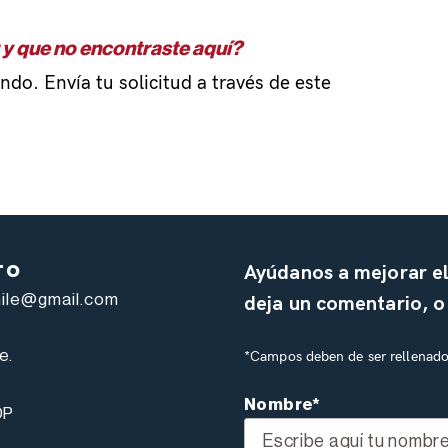
 y que no encontraste aquí?
do. Envía tu solicitud a través de este
Ayúdanos a mejorar e
TO
hile@gmail.com
deja un comentario, 
e.
*Campos deben de ser rellenado
Nombre*
DP