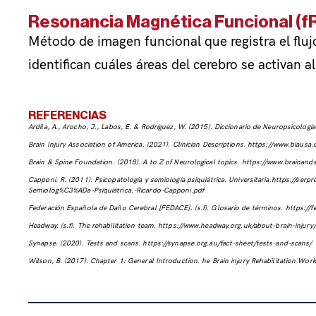
Resonancia Magnética Funcional (fR
Método de imagen funcional que registra el fluj
identifican cuáles áreas del cerebro se activan al
REFERENCIAS
Ardila, A., Arocho, J., Labos, E. & Rodríguez, W. (2015). Diccionario de Neuropsicología
Brain Injury Association of America. (2021). Clinician Descriptions.
https://www.biausa.o
Brain & Spine Foundation. (2018). A to Z of Neurological topics.
https://www.brainands
Capponi. R. (2011). Psicopatología y semiología psiquiátrica. Universitaria.
https://serp
Semiolog%C3%ADa-Psiquiátrica.-Ricardo-Capponi.pdf
Federación Española de Daño Cerebral [FEDACE]. (s.f). Glosario de términos.
https://
Headway. (s.f). The rehabilitation team.
https://www.headway.org.uk/about-brain-injury/i
Synapse. (2020). Tests and scans.
https://synapse.org.au/fact-sheet/tests-and-scans/
Wilson, B. (2017). Chapter 1: General Introduction.
he Brain injury Rehabilitation Wo