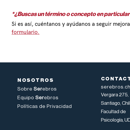
*¿Buscas un término o concepto en particular
Si es así, cuéntanos y ayúdanos a seguir mejoran
formulario.
CONTAC
NOSOTROS
serebros.c
Sobre
Ser
ebros
Vergara 275,
Equipo
Ser
ebros
Santiago, Chil
Políticas de Privacidad
Facultad de
Psicología, U