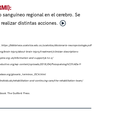
MI):
o sanguíneo regional en el cerebro. Se
 realizar distintas acciones.
.
https://biblioteca.ucatolica.edu.co/ucatolica/diccionario-neuropsicologia.pdf
rg/brain-injury/about-brain-injury/treatment/clinician-descriptions
pine.org.uk/information-and-support/a-to-z/
roductivo.org/wp-content/uploads/2018/04/Psicopatolog%C3%ADa-Y-
fedace.org/glosario_terminos_DCA.html
ndividuals/rehabilitation-and-continuing-care/the-rehabilitation-team/
rkbook.
The Guilford Press.