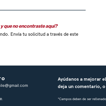
 y que no encontraste aquí?
do. Envía tu solicitud a través de este
Ayúdanos a mejorar e
TO
hile@gmail.com
deja un comentario, 
e.
*Campos deben de ser rellenado