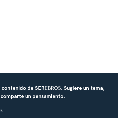
l contenido de SER
EBROS.
Sugiere un tema,
o comparte un pensamiento.
s.