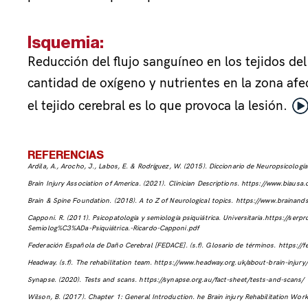
Isquemia:
Reducción del flujo sanguíneo en los tejidos de
cantidad de oxígeno y nutrientes en la zona afe
el tejido cerebral es lo que provoca la lesión.
REFERENCIAS
Ardila, A., Arocho, J., Labos, E. & Rodríguez, W. (2015). Diccionario de Neuropsicología
Brain Injury Association of America. (2021). Clinician Descriptions.
https://www.biausa.o
Brain & Spine Foundation. (2018). A to Z of Neurological topics.
https://www.brainands
Capponi. R. (2011). Psicopatología y semiología psiquiátrica. Universitaria.
https://serp
Semiolog%C3%ADa-Psiquiátrica.-Ricardo-Capponi.pdf
Federación Española de Daño Cerebral [FEDACE]. (s.f). Glosario de términos.
https://
Headway. (s.f). The rehabilitation team.
https://www.headway.org.uk/about-brain-injury/i
Synapse. (2020). Tests and scans.
https://synapse.org.au/fact-sheet/tests-and-scans/
Wilson, B. (2017). Chapter 1: General Introduction.
he Brain injury Rehabilitation Wo