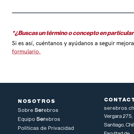
*¿Buscas un término o concepto en particular
Si es así, cuéntanos y ayúdanos a seguir mejoran
formulario.
CONTAC
NOSOTROS
serebros.c
Sobre
Ser
ebros
Vergara 275,
Equipo
Ser
ebros
Santiago, Chil
Políticas de Privacidad
Facultad de