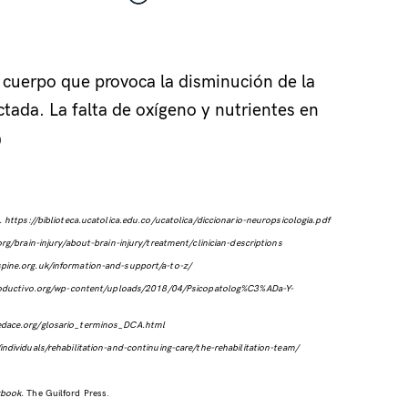
l cuerpo que provoca la disminución de la
ctada. La falta de oxígeno y nutrientes en
.
https://biblioteca.ucatolica.edu.co/ucatolica/diccionario-neuropsicologia.pdf
rg/brain-injury/about-brain-injury/treatment/clinician-descriptions
pine.org.uk/information-and-support/a-to-z/
roductivo.org/wp-content/uploads/2018/04/Psicopatolog%C3%ADa-Y-
fedace.org/glosario_terminos_DCA.html
ndividuals/rehabilitation-and-continuing-care/the-rehabilitation-team/
rkbook.
The Guilford Press.