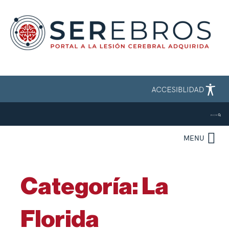
MENU
Categoría:
La
Florida